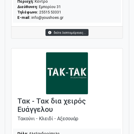
Περιοχή:
Κέντρο
Διεύθυνση:
Εμπορίου 31
Τηλέφωνο:
25515 53331
E-mail:
info@youshoes.gr
δείτε λεπτομέρειες...
Τακ - Τακ δια χειρός
Ευάγγελου
Τακούνι - Κλειδί - Αξεσουάρ
Πόλη:
Αλεξανδρούπολη