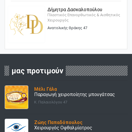
Δήμητρα Δασκαλοπούλου
Πλαστικός Επανορθωτικός & Αισθητικός
Χειρουργός
Ανατολικής Θράκης 47
μας προτιμούν
Μέλι Γάλα
Παραγωγή χειροποίητης μπουγάτσας
Κ. Παλαιολόγου 47
Ζώης Παπαδόπουλος
Χειρουργός Οφθαλμίατρος