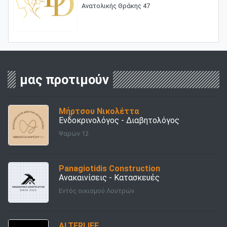
Ανατολικής Θράκης 47
μας προτιμούν
Μήρτσου Νικολέττα
Ενδοκρινολόγος - Διαβητολόγος
Ψαρών 12
Panagiotidis Construction
Ανακαινίσεις - Κατασκευές
Εντός οικισμού Λουτρών
ALTERLIFE