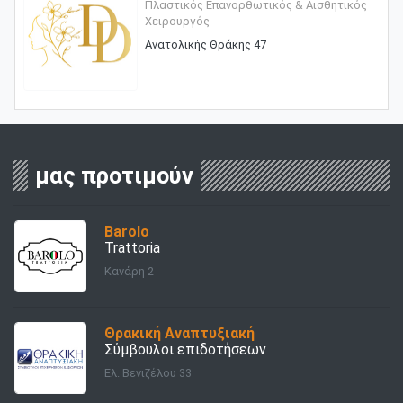
Πλαστικός Επανορθωτικός & Αισθητικός
Χειρουργός
Ανατολικής Θράκης 47
μας προτιμούν
Barolo
Trattoria
Κανάρη 2
Θρακική Αναπτυξιακή
Σύμβουλοι επιδοτήσεων
Ελ. Βενιζέλου 33