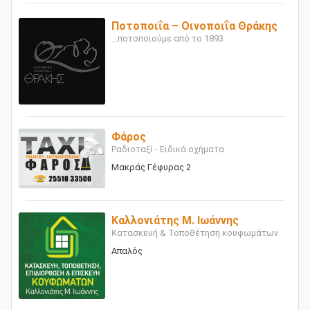
Ποτοποιΐα – Οινοποιΐα Θράκης
...ποτοποιούμε από το 1893
Φάρος
Ραδιοταξί - Ειδικά οχήματα
Μακράς Γέφυρας 2
Καλλονιάτης Μ. Ιωάννης
Κατασκευή & Τοποθέτηση κουφωμάτων
Απαλός