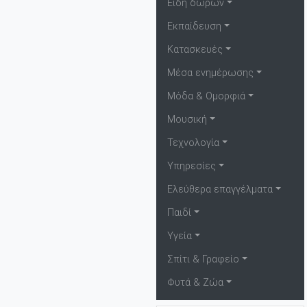
Είδη δώρων
Εκπαίδευση
Κατασκευές
Μέσα ενημέρωσης
Μόδα & Ομορφιά
Μουσική
Τεχνολογία
Υπηρεσίες
Ελεύθερα επαγγέλματα
Παιδί
Υγεία
Σπίτι & Γραφείο
Φυτά & Ζώα