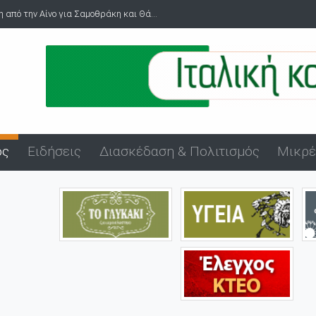
 από την Αίνο για Σαμοθράκη και Θά...
ός
Ειδήσεις
Διασκέδαση & Πολιτισμός
Μικρέ