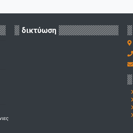
δικτύωση
νιες