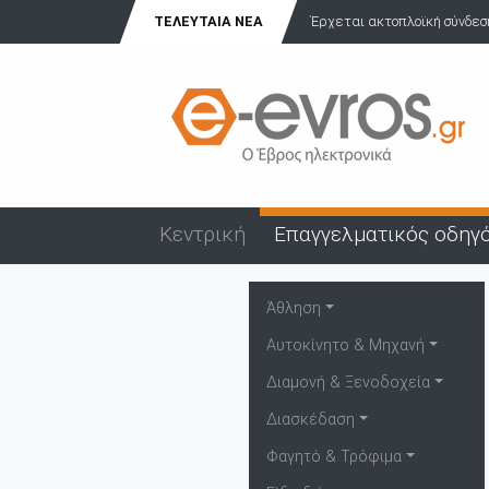
ΤΕΛΕΥΤΑΊΑ ΝΈΑ
Έρχεται ακτοπλοϊκή σύνδεση
Κεντρική
Επαγγελματικός οδηγ
Άθληση
Αυτοκίνητο & Μηχανή
Διαμονή & Ξενοδοχεία
Διασκέδαση
Φαγητό & Τρόφιμα