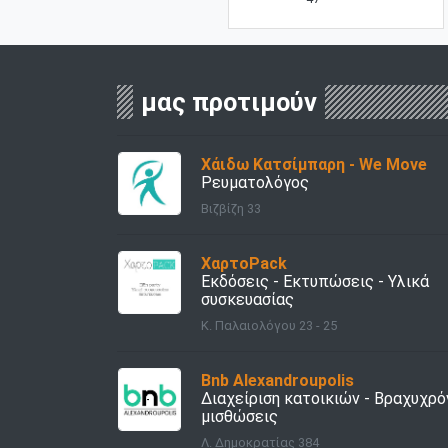
μας προτιμούν
Χάιδω Κατσίμπαρη - We Move
Ρευματολόγος
Βιζβίζη 33
ΧαρτοPack
Εκδόσεις - Εκτυπώσεις - Υλικά
συσκευασίας
Κ. Παλαιολόγου 23 - 25
Bnb Alexandroupolis
Διαχείριση κατοικιών - Bραχυχρό
μισθώσεις
Λ. Δημοκρατίας 384