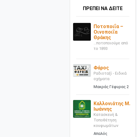
ΠΡΕΠΕΙ ΝΑ ΔΕΙΤΕ
Ποτοποιΐα –
Οινοποιΐα
Θράκης
...ποτοποιούμε από
το 1893
Φάρος
Ραδιοταξί - Ειδικά
οχήματα
Μακράς Γέφυρας 2
Καλλονιάτης Μ.
Ιωάννης
Κατασκευή &
Τοποθέτηση
κουφωμάτων
Απαλός