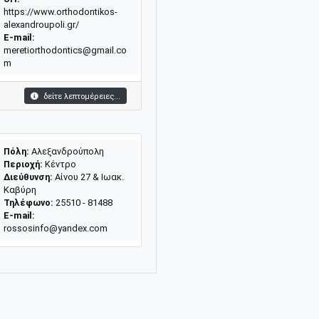
https://www.orthodontikos-
alexandroupoli.gr/
E-mail:
meretiorthodontics@gmail.co
m
δείτε λεπτομέρειες...
Πόλη:
Αλεξανδρούπολη
Περιοχή:
Κέντρο
Διεύθυνση:
Αίνου 27 & Ιωακ.
Καβύρη
Τηλέφωνο:
25510 - 81488
E-mail:
rossosinfo@yandex.com