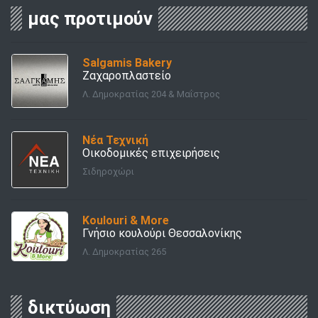
μας προτιμούν
Salgamis Bakery
Ζαχαροπλαστείο
Λ. Δημοκρατίας 204 & Μαΐστρος
Νέα Τεχνική
Οικοδομικές επιχειρήσεις
Σιδηροχώρι
Koulouri & More
Γνήσιο κουλούρι Θεσσαλονίκης
Λ. Δημοκρατίας 265
δικτύωση