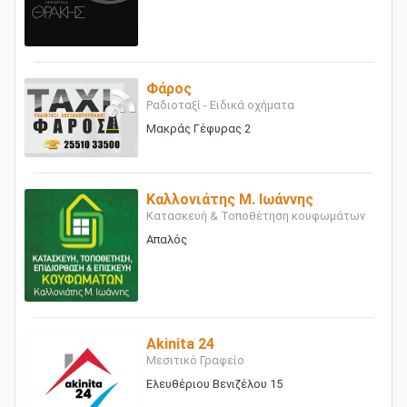
Φάρος
Ραδιοταξί - Ειδικά οχήματα
Μακράς Γέφυρας 2
Καλλονιάτης Μ. Ιωάννης
Κατασκευή & Τοποθέτηση κουφωμάτων
Απαλός
Akinita 24
Μεσιτικό Γραφείο
Ελευθέριου Βενιζέλου 15