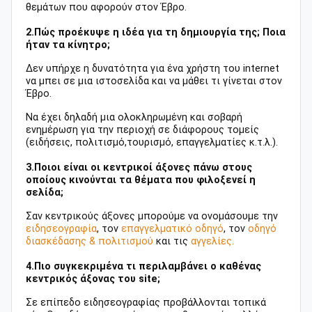
θεμάτων που αφορούν στον Έβρο.
2.Πώς προέκυψε η ιδέα για τη δημιουργία της; Ποια
ήταν τα κίνητρo;
Δεν υπήρχε η δυνατότητα για ένα χρήστη του internet
να μπει σε μια ιστοσελίδα και να μάθει τι γίνεται στον
Έβρο.
Να έχει δηλαδή μια ολοκληρωμένη και σοβαρή
ενημέρωση για την περιοχή σε διάφορους τομείς
(ειδήσεις, πολιτισμό,τουρισμό, επαγγελματίες κ.τ.λ.).
3.Ποιοι είναι οι κεντρικοί άξονες πάνω στους
οποίους κινούνται τα θέματα που φιλοξενεί η
σελίδα;
Σαν κεντρικούς άξονες μπορούμε να ονομάσουμε την
ειδησεογραφία
, τον
επαγγελματικό οδηγό
, τον
οδηγό
διασκέδασης & πολιτισμού
και τις
αγγελίες.
4.Πιο συγκεκριμένα τι περιλαμβάνει ο καθένας
κεντρικός άξονας του site;
Σε επίπεδο ειδησεογραφίας προβάλλονται τοπικά