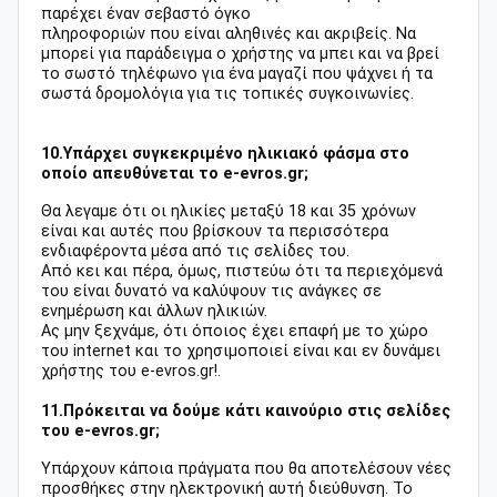
παρέχει έναν σεβαστό όγκο
πληροφοριών που είναι αληθινές και ακριβείς. Να
μπορεί για παράδειγμα ο χρήστης να μπει και να βρεί
το σωστό τηλέφωνο για ένα μαγαζί που ψάχνει ή τα
σωστά δρομολόγια για τις τοπικές συγκοινωνίες.
10.Υπάρχει συγκεκριμένο ηλικιακό φάσμα στο
οποίο απευθύνεται το e-evros.gr;
Θα λεγαμε ότι οι ηλικίες μεταξύ 18 και 35 χρόνων
είναι και αυτές που βρίσκουν τα περισσότερα
ενδιαφέροντα μέσα από τις σελίδες του.
Από κει και πέρα, όμως, πιστεύω ότι τα περιεχόμενά
του είναι δυνατό να καλύψουν τις ανάγκες σε
ενημέρωση και άλλων ηλικιών.
Ας μην ξεχνάμε, ότι όποιος έχει επαφή με το χώρο
του internet και το χρησιμοποιεί είναι και εν δυνάμει
χρήστης του e-evros.gr!.
11.Πρόκειται να δούμε κάτι καινούριο στις σελίδες
του e-evros.gr;
Υπάρχουν κάποια πράγματα που θα αποτελέσουν νέες
προσθήκες στην ηλεκτρονική αυτή διεύθυνση. Το