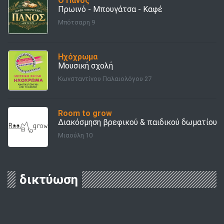
Ο Πάνος
Πρωινό - Μπουγάτσα - Καφέ
Μπότσαρη 9
Ηχόχρωμα
Μουσική σχολή
Κωνσταντίνου Παλαιολόγου 27
Room to grow
Διακόσμηση βρεφικού & παιδικού δωματίου
Μιαούλη 10
δικτύωση