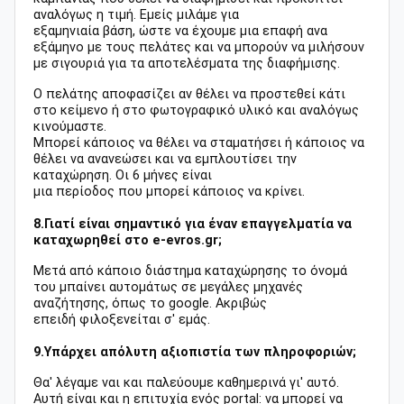
αναλόγως η τιμή. Εμείς μιλάμε για
εξαμηνιαία βάση, ώστε να έχουμε μια επαφή ανα
εξάμηνο με τους πελάτες και να μπορούν να μιλήσουν
με σιγουριά για τα αποτελέσματα της διαφήμισης.
Ο πελάτης αποφασίζει αν θέλει να προστεθεί κάτι
στο κείμενο ή στο φωτογραφικό υλικό και αναλόγως
κινούμαστε.
Μπορεί κάποιος να θέλει να σταματήσει ή κάποιος να
θέλει να ανανεώσει και να εμπλουτίσει την
καταχώρηση. Οι 6 μήνες είναι
μια περίοδος που μπορεί κάποιος να κρίνει.
8.Γιατί είναι σημαντικό για έναν επαγγελματία να
καταχωρηθεί στο e-evros.gr;
Μετά από κάποιο διάστημα καταχώρησης το όνομά
του μπαίνει αυτομάτως σε μεγάλες μηχανές
αναζήτησης, όπως το google. Ακριβώς
επειδή φιλοξενείται σ' εμάς.
9.Υπάρχει απόλυτη αξιοπιστία των πληροφοριών;
Θα' λέγαμε ναι και παλεύουμε καθημερινά γι' αυτό.
Αυτή είναι και η επιτυχία ενός portal: να μπορεί να