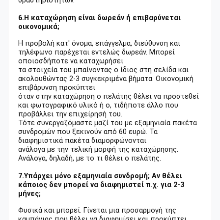
δραστηριοτήτων.
6.Η καταχώρηση είναι δωρεάν ή επιβαρύνεται
οικονομικά;
Η προβολή κατ' όνομα, επάγγελμα, διεύθυνση και
τηλέφωνο παρέχεται εντελώς δωρεάν. Μπορεί
οποιοσδήποτε να καταχωρήσει
τα στοιχεία του μπαίνοντας ο ίδιος στη σελίδα και
ακολουθώντας 2-3 συγκεκριμένα βήματα. Οικονομική
επιβάρυνση προκύπτει
όταν στην καταχώρηση ο πελάτης θέλει να προστεθεί
και φωτογραφικό υλικό ή ο, τιδήποτε άλλο που
προβάλλει την επιχείρησή του.
Τότε συνεργαζόμαστε μαζί του με εξαμηνιαία πακέτα
συνδρομών που ξεκινούν από 60 ευρώ. Τα
διαφημιστικά πακέτα διαμορφώνονται
ανάλογα με την τελική μορφή της καταχώρησης.
Ανάλογα, δηλαδή, με το τι θέλει ο πελάτης.
7.Υπάρχει μόνο εξαμηνιαία συνδρομή; Αν θέλει
κάποιος δεν μπορεί να διαφημιστεί π.χ. για 2-3
μήνες;
Φυσικά και μπορεί. Γίνεται μια προσαρμογή της
καμπάνιας που θέλει να διαφημίσει και προκύπτει