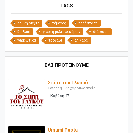
TAGS
Λευκή Νύχτα
τέμενος
παράσταση
DJ Ram
γιορτή μελισσοκόμων
διάσωση
ναρκωτικά
τροχαία
άη λαός
ΣΑΣ ΠΡΟΤΕΙΝΟΥΜΕ
Σπίτι του Γλυκού
Catering - Ζαχαροπλαστεία
Ι. Καβύρη 47
Umami Pasta