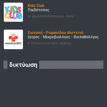
Kids Club
Παιδότοπος
2o χλμ Αλεξανδρούπολης - Χιλής
Σωπασή - Ρωμανίδου Φωτεινή
Ιατρός - Μικροβιολόγος - Βιοπαθολόγος
Κ. Παλαιολόγου 30 & Ι. Καβύρη
δικτύωση