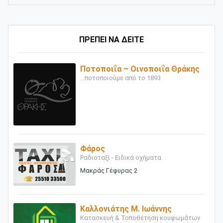
ΠΡΕΠΕΙ ΝΑ ΔΕΙΤΕ
Ποτοποιΐα – Οινοποιΐα Θράκης
...ποτοποιούμε από το 1893
Φάρος
Ραδιοταξί - Ειδικά οχήματα
Μακράς Γέφυρας 2
Καλλονιάτης Μ. Ιωάννης
Κατασκευή & Τοποθέτηση κουφωμάτων