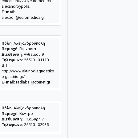
edical-unit/201/euromedica-
alexandroypolis
E-mail:
alexpoli@euromedica.gr
Πόλη:
Αλεξανδρούπολη
Περιοχή:
Γυμνάσια
Διεύθυνση:
Ανθεμίου 9
Τηλέφωνο:
25510 - 31110
Url:
http://www.aktinodiagnostiko
ergastirio.gr/
E-mail:
radlabal@otenet.gr
Πόλη:
Αλεξανδρούπολη
Περιοχή:
Κέντρο
Διεύθυνση:
Ι. Καβύρη 7
Τηλέφωνο:
25510 - 32935