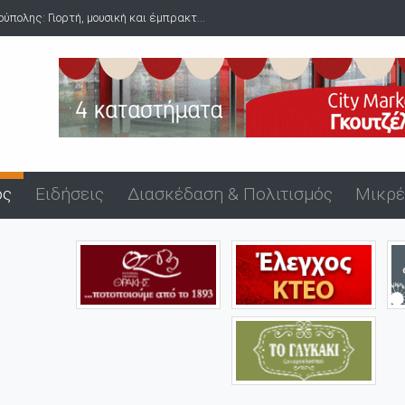
πολης: Γιορτή, μουσική και έμπρακτ...
ός
Ειδήσεις
Διασκέδαση & Πολιτισμός
Μικρέ