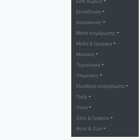
Είδη δώρων
Εκπαίδευση
Κατασκευές
Μέσα ενημέρωσης
Μόδα & Ομορφιά
Μουσική
Τεχνολογία
Υπηρεσίες
Ελεύθερα επαγγέλματα
Παιδί
Υγεία
Σπίτι & Γραφείο
Φυτά & Ζώα