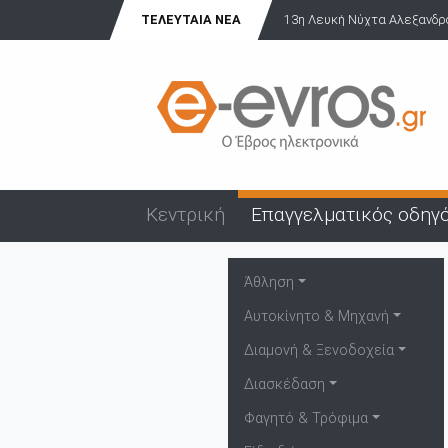
ΤΕΛΕΥΤΑΊΑ ΝΈΑ
13η Λευκή Νύχτα Αλεξανδρού
Κεντρική
Επαγγελματικός οδηγ
Άθληση
Αυτοκίνητο & Μηχανή
Διαμονή & Ξενοδοχεία
Διασκέδαση
Φαγητό & Τρόφιμα