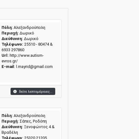
Πόλη:
Αλεξανδρούπολη
Περιοχή:
Δωρικό
Διεύθυνση:
Δωρικό
Τηλέφωνο:
25510 - 80474 &
6933 297860
Url:
http://www.autism-
evros.gr/
E-mail:
l.mayrid@gmail.com
δείτε λεπτομέρειες...
Πόλη:
Αλεξανδρούπολη
Περιοχή:
Σάπες, Ροδόπη
Διεύθυνση:
Ξενοφώντος 4 &
Βραδέλη
Τηλέφωνο:
25320 21205