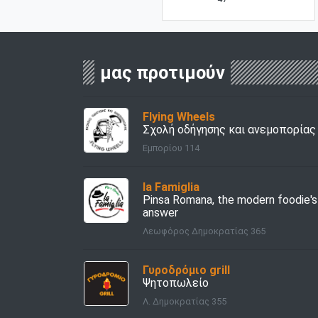
μας προτιμούν
Flying Wheels
Σχολή οδήγησης και ανεμοπορίας
Εμπορίου 114
la Famiglia
Pinsa Romana, the modern foodie's
answer
Λεωφόρος Δημοκρατίας 365
Γυροδρόμιο grill
Ψητοπωλείο
Λ. Δημοκρατίας 355