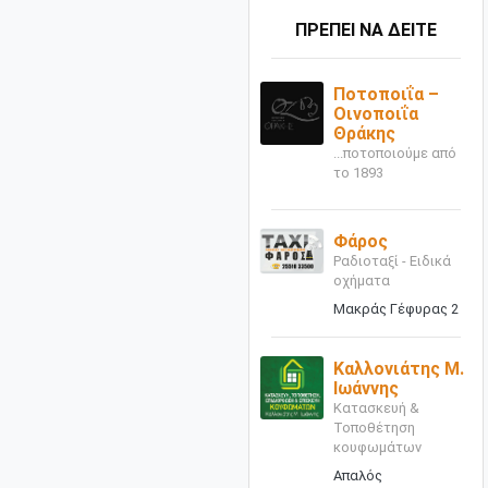
ΠΡΕΠΕΙ ΝΑ ΔΕΙΤΕ
Ποτοποιΐα –
Οινοποιΐα
Θράκης
...ποτοποιούμε από
το 1893
Φάρος
Ραδιοταξί - Ειδικά
οχήματα
Μακράς Γέφυρας 2
Καλλονιάτης Μ.
Ιωάννης
Κατασκευή &
Τοποθέτηση
κουφωμάτων
Απαλός