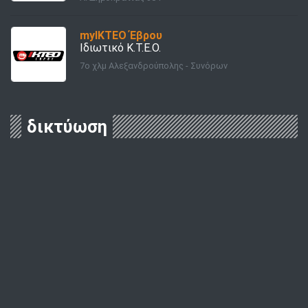
myΙΚΤΕΟ Έβρου
Ιδιωτικό Κ.Τ.Ε.Ο.
7ο χλμ Αλεξανδρούπολης - Συνόρων
δικτύωση