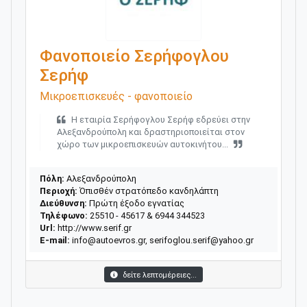
Φανοποιείο Σερήφογλου
Σερήφ
Μικροεπισκευές - φανοποιείο
Η εταιρία Σερήφογλου Σερήφ εδρεύει στην
Αλεξανδρούπολη και δραστηριοποιείται στον
χώρο των μικροεπισκευών αυτοκινήτου...
Πόλη:
Αλεξανδρούπολη
Περιοχή:
Όπισθέν στρατόπεδο κανδηλάπτη
Διεύθυνση:
Πρώτη έξοδο εγνατίας
Τηλέφωνο:
25510 - 45617 & 6944 344523
Url:
http://www.serif.gr
E-mail:
info@autoevros.gr, serifoglou.serif@yahoo.gr
δείτε λεπτομέρειες...