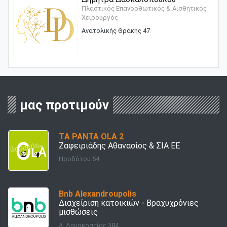
Πλαστικός Επανορθωτικός & Αισθητικός
Χειρουργός
Ανατολικής Θράκης 47
μας προτιμούν
TΑ PANTA OLA 2
Ζαφειριάδης Αθανασίος & ΣΙΑ ΕΕ
Ηροδότου 54
Bnb Alexandroupolis
Διαχείριση κατοικιών - Bραχυχρόνιες
μισθώσεις
Λ. Δημοκρατίας 384