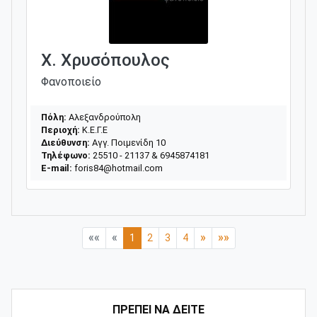
Χ. Χρυσόπουλος
Φανοποιείο
Πόλη:
Αλεξανδρούπολη
Περιοχή:
Κ.Ε.Γ.Ε
Διεύθυνση:
Αγγ. Ποιμενίδη 10
Τηλέφωνο:
25510 - 21137 & 6945874181
E-mail:
foris84@hotmail.com
««
«
»
»»
1
2
3
4
ΠΡΕΠΕΙ ΝΑ ΔΕΙΤΕ