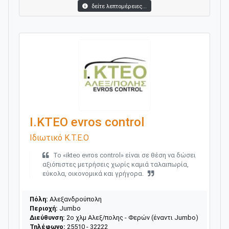
δείτε λεπτομέρειες...
Ι.ΚΤΕΟ evros control
Ιδιωτικό Κ.Τ.Ε.Ο
Το «ikteo evros control» είναι σε θέση να δώσει
αξιόπιστες μετρήσεις χωρίς καμιά ταλαιπωρία,
εύκολα, οικονομικά και γρήγορα.
Πόλη:
Αλεξανδρούπολη
Περιοχή:
Jumbo
Διεύθυνση:
2o χλμ Αλεξ/πολης - Φερών (έναντι Jumbo)
Τηλέφωνο:
25510 - 32222