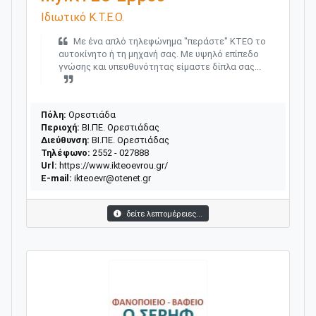
Ιδιωτικό Κ.Τ.Ε.Ο.
Με ένα απλό τηλεφώνημα "περάστε" ΚΤΕΟ το
αυτοκίνητο ή τη μηχανή σας. Με υψηλό επίπεδο
γνώσης και υπευθυνότητας είμαστε δίπλα σας...
Πόλη:
Ορεστιάδα
Περιοχή:
ΒΙ.ΠΕ. Ορεστιάδας
Διεύθυνση:
ΒΙ.ΠΕ. Ορεστιάδας
Τηλέφωνο:
2552 - 027888
Url:
https://www.ikteoevrou.gr/
E-mail:
ikteoevr@otenet.gr
δείτε λεπτομέρειες...