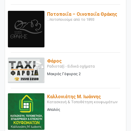
Ποτοποιΐα – Οινοποιΐα Θράκης
...ποτοποιούμε από το 1893
Φάρος
Ραδιοταξί - Ειδικά οχήματα
Μακράς Γέφυρας 2
Καλλονιάτης Μ. Ιωάννης
Κατασκευή & Τοποθέτηση κουφωμάτων
Απαλός