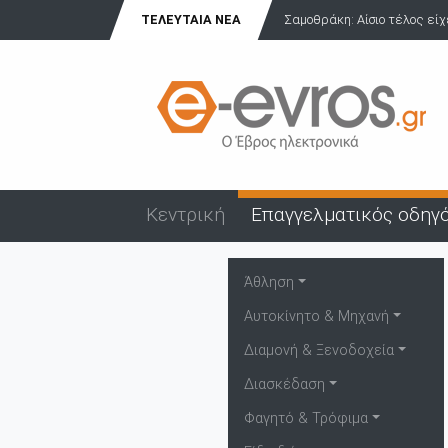
ΤΕΛΕΥΤΑΊΑ ΝΈΑ
Σαμοθράκη: Αίσιο τέλος είχ
Κεντρική
Επαγγελματικός οδηγ
Άθληση
Αυτοκίνητο & Μηχανή
Διαμονή & Ξενοδοχεία
Διασκέδαση
Φαγητό & Τρόφιμα