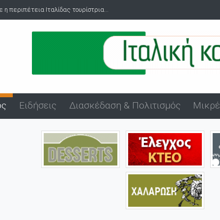
ε η περιπέτεια Ιταλίδας τουρίστρια...
ός
Ειδήσεις
Διασκέδαση & Πολιτισμός
Μικρέ