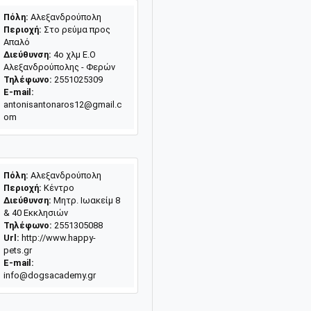
Πόλη:
Αλεξανδρούπολη
Περιοχή:
Στο ρεύμα προς
Απαλό
Διεύθυνση:
4ο χλμ Ε.Ο
Αλεξανδρούπολης - Φερών
Τηλέφωνο:
2551025309
E-mail:
antonisantonaros12@gmail.c
om
Πόλη:
Αλεξανδρούπολη
Περιοχή:
Κέντρο
Διεύθυνση:
Μητρ. Ιωακείμ 8
& 40 Εκκλησιών
Τηλέφωνο:
2551305088
Url:
http://www.happy-
pets.gr
E-mail:
info@dogsacademy.gr