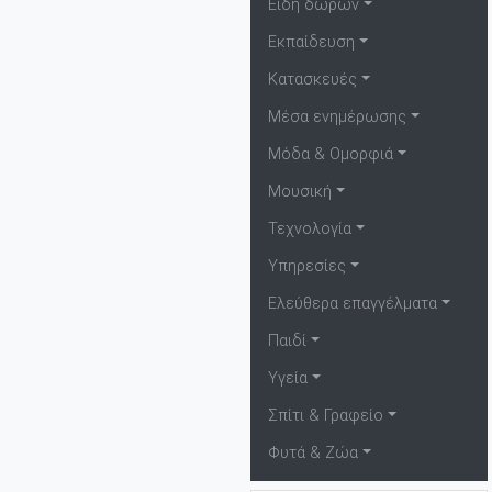
Είδη δώρων
Εκπαίδευση
Κατασκευές
Μέσα ενημέρωσης
Μόδα & Ομορφιά
Μουσική
Τεχνολογία
Υπηρεσίες
Ελεύθερα επαγγέλματα
Παιδί
Υγεία
Σπίτι & Γραφείο
Φυτά & Ζώα