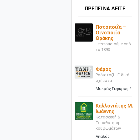
ΠΡΕΠΕΙ ΝΑ ΔΕΙΤΕ
Ποτοποιΐα –
Οινοποιΐα
Θράκης
...ποτοποιούμε από
το 1893
Φάρος
Ραδιοταξί - Ειδικά
οχήματα
Μακράς Γέφυρας 2
Καλλονιάτης Μ.
Ιωάννης
Κατασκευή &
Τοποθέτηση
κουφωμάτων
Απαλός