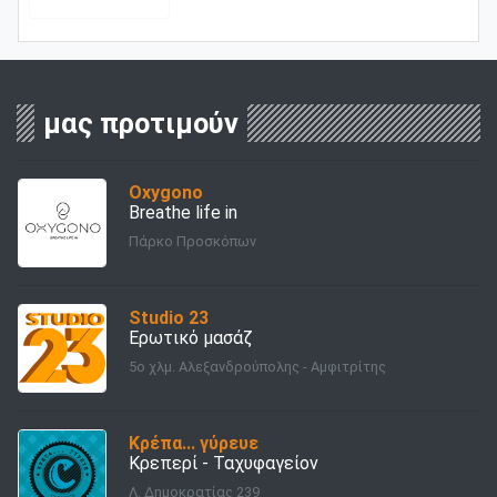
μας προτιμούν
Oxygono
Breathe life in
Πάρκο Προσκόπων
Studio 23
Ερωτικό μασάζ
5ο χλμ. Αλεξανδρούπολης - Αμφιτρίτης
Κρέπα... γύρευε
Κρεπερί - Ταχυφαγείον
Λ. Δημοκρατίας 239