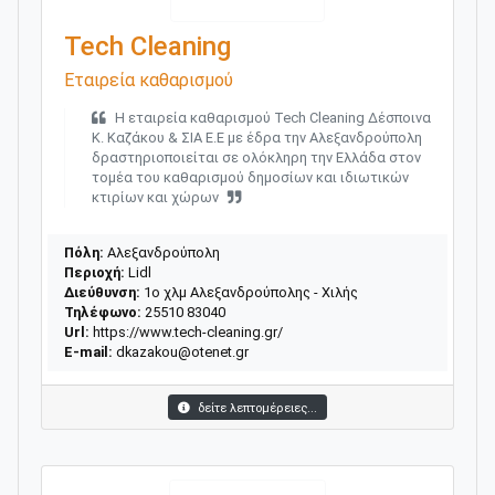
Tech Cleaning
Εταιρεία καθαρισμού
Η εταιρεία καθαρισμού Tech Cleaning Δέσποινα
Κ. Καζάκου & ΣΙΑ Ε.Ε με έδρα την Αλεξανδρούπολη
δραστηριοποιείται σε ολόκληρη την Ελλάδα στον
τομέα του καθαρισμού δημοσίων και ιδιωτικών
κτιρίων και χώρων
Πόλη:
Αλεξανδρούπολη
Περιοχή:
Lidl
Διεύθυνση:
1ο χλμ Αλεξανδρούπολης - Χιλής
Τηλέφωνο:
25510 83040
Url:
https://www.tech-cleaning.gr/
E-mail:
dkazakou@otenet.gr
δείτε λεπτομέρειες...