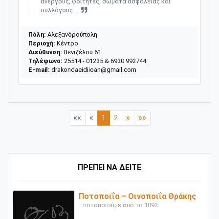
ανέργους, φοιτητές, σώματα ασφαλείας και
συλλόγους...
Πόλη:
Αλεξανδρούπολη
Περιοχή:
Κέντρο
Διεύθυνση:
Βενιζέλου 61
Τηλέφωνο:
25514 - 01235 & 6930 992744
E-mail:
drakondaeidiioan@gmail.com
««
«
»
»»
1
2
ΠΡΕΠΕΙ ΝΑ ΔΕΙΤΕ
Ποτοποιΐα – Οινοποιΐα Θράκης
...ποτοποιούμε από το 1893