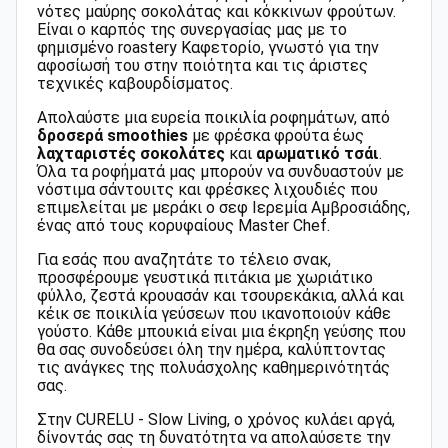
νότες μαύρης σοκολάτας και κόκκινων φρούτων.
Είναι ο καρπός της συνεργασίας μας με το
φημισμένο roastery Καφετορίο, γνωστό για την
αφοσίωσή του στην ποιότητα και τις άριστες
τεχνικές καβουρδίσματος.
Απολαύστε μια ευρεία ποικιλία ροφημάτων, από
δροσερά smoothies
με φρέσκα φρούτα έως
λαχταριστές σοκολάτες
και
αρωματικό τσάι
.
Όλα τα ροφήματά μας μπορούν να συνδυαστούν με
νόστιμα σάντουιτς και φρέσκες λιχουδιές που
επιμελείται με μεράκι ο σεφ Ιερεμία Αμβροσιάδης,
ένας από τους κορυφαίους Master Chef.
Για εσάς που αναζητάτε το τέλειο σνακ,
προσφέρουμε γευστικά πιτάκια με χωριάτικο
φύλλο, ζεστά κρουασάν και τσουρεκάκια, αλλά και
κέικ σε ποικιλία γεύσεων που ικανοποιούν κάθε
γούστο. Κάθε μπουκιά είναι μια έκρηξη γεύσης που
θα σας συνοδεύσει όλη την ημέρα, καλύπτοντας
τις ανάγκες της πολυάσχολης καθημερινότητάς
σας.
Στην CURELU - Slow Living, ο χρόνος κυλάει αργά,
δίνοντάς σας τη δυνατότητα να απολαύσετε την