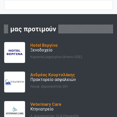
μας προτιμούν
Hotel Βεργίνα
Ξενοδοχείο
Καραολή Δημητρίου (έναντι ΟΣΕ)
Ανδρέας Κουρτελάκης
Πρακτορείο ασφαλειών
Λεωφ. Δημοκρατίας 261
Veterinary Care
Κτηνιατρείο
Λ. Δημοκρατίας 12 & Ποιμενίδη