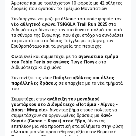
Άμφισας και με τουλάχιστον 10 φορείς με 42 αθλητές
δρομείς που αγαπούν το Τρέξιμο Μονοπατιών.
Συνδιοργανώνει μαζί με άλλους τοπικούς φορείς τον
νέο αθλητικό αγώνα TSIGGLA Trail Run 2025
στο
Διδυμότειχο δίνοντας τον πιο δυνατό παλμό του από
τα σύνορα της Ευρώπης, που έχει στόχο να συνδυάσει
τα μονοπάτια στο δάσος Τσίγγλα με τη λίμνη, τον
Ερυθροπόταμο και τα μνημεία της περιοχής.
Φιλοξενεί και συμμετέχει με το
αγωνιστικό τμήμα
του Table Tenis σε αγώνες Πινγκ-Πονγκ
στο
Διδυμότειχο κι όχι μόνο.
Συντονίζει τις νέες
Ποδηλατοβόλτες και άλλες
παράλληλες δράσεις
σε επαρχίες με τα νέα τμήματά
του.
Συμμετέχει στην
ανάδειξη του μοναδικού
γεωπάρκου στο Διδυμότειχο «Ποτάμια - Λίμνες -
Δάση - Μνημεία»
, δίνοντας βήμα στους πολίτες να
συμμετάσχουν σε οργανωμένες δράσεις με
Κανό-
Καγιάκ (Canoe – Kayak) στον Έβρο
, δίνοντας
επιπλέον μια νέα προοπτική στα αθλήματα στην φύση
αλλά και μία νέα προστιθέμενη αξία στον Θεματικό