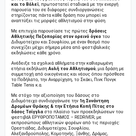
και το Βόλεϊ
, πρωτοστατεί σταδιακά με την ενεργή
παρουσία του σε διάφορες συνδιοργανώσεις
στηρίζοντας πάντα κάθε δράση που μπορεί να
αναπτύξει τις μορφές αθλητισμού στην φύση.
Με επιτυχία παρουσίασε τις πρώτες
δράσεις
Αθλητικής Πεζοπορίας στον ορεινό όγκο
του
Διδυμοτείχου και Σουφλίου, με έναν θεσμό που
συνεχίζει μέχρι σήμερα μέσα από φεστιβαλικές
εκδηλώσεις κάθε χρόνο.
Ανέδειξε τα σχολικά αθλήματα στην καθιερωμένη
ετήσια εκδήλωση
Αυλή του Αθλητισμού
, μια δράση με
συμμετοχή από οικογένειες και νέους όπου πρόσθεσε
το Ποδήλατο, την Αναρρίχηση, το Σκάκι, Πινκ Πονγκ
Table Tenis κ.α.
Με στόχο την αξιοποίηση του δάσους στο
Διδυμότειχο συνδιοργάνωσε την
1η Συνάντηση
Δρομέων Θράκης & την Ετήσια Κοπή Πίτας στο
δάσος Τσίγγλα
στο πλαίσιο των προεκδηλώσεων του
φεστιβάλ ΕΡΥΘΡΟΠΟΤΑΜΟΣ – REDRIVER, με
εκπροσώπους αθλητικών φορέων από τις περιοχές:
Ορεστιάδας, Διδυμοτείχου, Σουφλίου,
Αλεξανδρούπολης, Κομοτηνής, Ξάνθης, Δράμας,