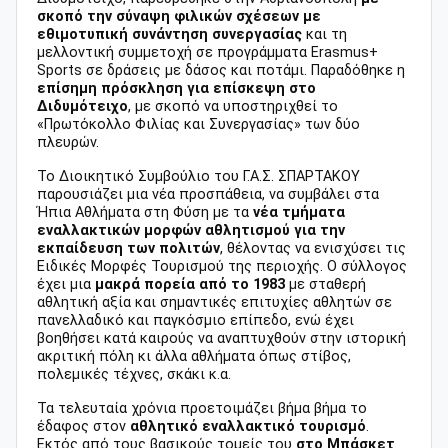
σκοπό την σύναψη φιλικών σχέσεων με
εθιμοτυπική συνάντηση συνεργασίας
και τη
μελλοντική συμμετοχή σε προγράμματα Erasmus+
Sports σε δράσεις με δάσος και ποτάμι. Παραδόθηκε η
επίσημη πρόσκληση για επίσκεψη στο
Διδυμότειχο
, με σκοπό να υποστηριχθεί το
«Πρωτόκολλο Φιλίας και Συνεργασίας» των δύο
πλευρών.
Το Διοικητικό Συμβούλιο του Γ.Α.Σ. ΣΠΑΡΤΑΚΟΥ
παρουσιάζει μια νέα προσπάθεια, να συμβάλει στα
Ήπια Αθλήματα στη Φύση με τα
νέα τμήματα
εναλλακτικών μορφών αθλητισμού για την
εκπαίδευση των πολιτών
, θέλοντας να ενισχύσει τις
Ειδικές Μορφές Τουρισμού της περιοχής. Ο σύλλογος
έχει μια
μακρά πορεία από το 1983
με σταθερή
αθλητική αξία και σημαντικές επιτυχίες αθλητών σε
πανελλαδικό και παγκόσμιο επίπεδο, ενώ έχει
βοηθήσει κατά καιρούς να αναπτυχθούν στην ιστορική
ακριτική πόλη κι άλλα αθλήματα όπως στίβος,
πολεμικές τέχνες, σκάκι κ.α.
Τα τελευταία χρόνια προετοιμάζει βήμα βήμα το
έδαφος στον
αθλητικό εναλλακτικό τουρισμό
.
Εκτός από τους βασικούς τομείς του
στο Μπάσκετ