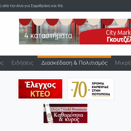
Σοκ και θλίψη στην Αλεξανδρούπολη για τον τραγικό θάνατο του...
ός
Ειδήσεις
Διασκέδαση & Πολιτισμός
Μικρέ