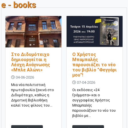
e - books
Στο Διδυμότειχο
Ο Χρήστος
δημιουργείται η
Μπαμπαλής
Λέσχη Ανάγνωσης
παρουσιάζει το νέο
«Μπλε Αλώνι»
του βιβλίο "Φεγγάρι
μου"!
04-06-2026
07-04-2026
Μια νέα πολιτιστική
πρωτοβουλία ξεκινά στο
Οι εκδόσεις «24
Διδυμότειχο, καθώς η
Γράμματα» και ο
Δημοτική Βιβλιοθήκη
συγγραφέας Χρήστος
καλεί τους φίλους του...
Μπαμπαλής
παρουσιάζουν το νέο του
βιβλίο με...