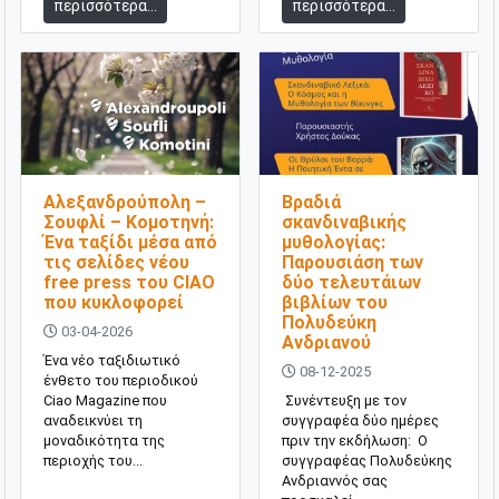
περισσότερα...
περισσότερα...
Αλεξανδρούπολη –
Βραδιά
Σουφλί – Κομοτηνή:
σκανδιναβικής
Ένα ταξίδι μέσα από
μυθολογίας:
τις σελίδες νέου
Παρουσιάση των
free press του CIAO
δύο τελευτάιων
που κυκλοφορεί
βιβλίων του
Πολυδεύκη
03-04-2026
Ανδριανού
Ένα νέο ταξιδιωτικό
08-12-2025
ένθετο του περιοδικού
Ciao Magazine που
Συνέντευξη με τον
αναδεικνύει τη
συγγραφέα δύο ημέρες
μοναδικότητα της
πριν την εκδήλωση: Ο
περιοχής του...
συγγραφέας Πολυδεύκης
Ανδριαννός σας