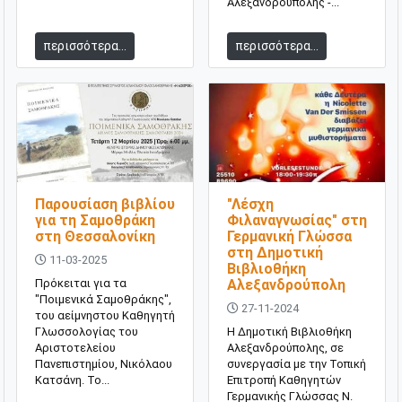
Αλεξανδρούπολης -...
περισσότερα...
περισσότερα...
Παρουσίαση βιβλίου
"Λέσχη
για τη Σαμοθράκη
Φιλαναγνωσίας" στη
στη Θεσσαλονίκη
Γερμανική Γλώσσα
στη Δημοτική
11-03-2025
Βιβλιοθήκη
Πρόκειται για τα
Αλεξανδρούπολη
"Ποιμενικά Σαμοθράκης",
27-11-2024
του αείμνηστου Καθηγητή
Γλωσσολογίας του
Η Δημοτική Βιβλιοθήκη
Αριστοτελείου
Αλεξανδρούπολης, σε
Πανεπιστημίου, Νικόλαου
συνεργασία με την Τοπική
Κατσάνη. Το...
Επιτροπή Καθηγητών
Γερμανικής Γλώσσας Ν.