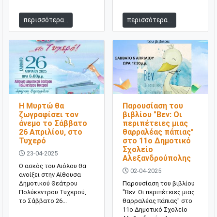
περισσότερα...
περισσότερα...
Η Μυρτώ θα
Παρουσίαση του
ζωγραφίσει τον
βιβλίου "Βεν: Οι
άνεμο το Σάββατο
περιπέτειες μιας
26 Απριλίου, στο
θαρραλέας πάπιας"
Τυχερό
στο 11ο Δημοτικό
Σχολείο
23-04-2025
Αλεξανδρούπολης
Ο ασκός του Αιόλου θα
02-04-2025
ανοίξει στην Αίθουσα
Δημοτικού Θεάτρου
Παρουσίαση του βιβλίου
Πολύκεντρου Τυχερού,
"Βεν: Οι περιπέτειες μιας
το Σάββατο 26...
θαρραλέας πάπιας" στο
11ο Δημοτικό Σχολείο