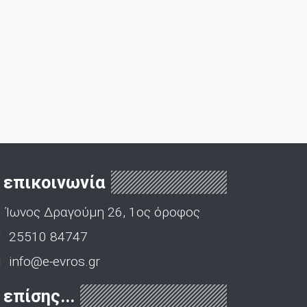
επικοινωνία
Ίωνος Δραγούμη 26, 1ος όροφος
25510 84747
info@e-evros.gr
επίσης...