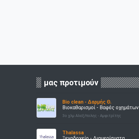
μας προτιμούν
Bio clean - Δαρμής Θ.
Βιοκαθαρισμοί - Βαφές οχημάτων
3ο χλμ Αλεξ/πολης - Αμφιτρίτης
Thalassa
Ξενοδοχείο - Διαμερίσματα