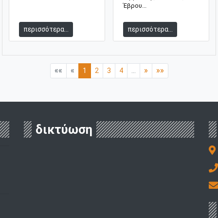
Έβρου...
περισσότερα...
περισσότερα...
««
«
»
»»
1
2
3
4
...
δικτύωση