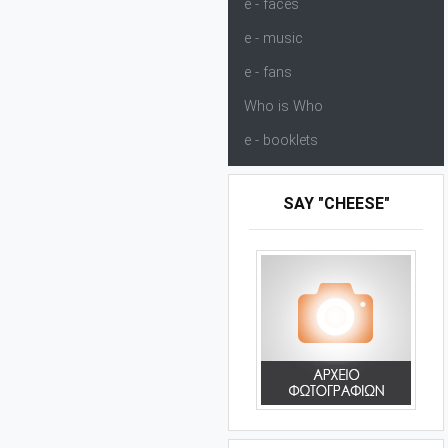
e - faces
e - music
e - fans
Who is Who
e - booklets
SAY "CHEESE"