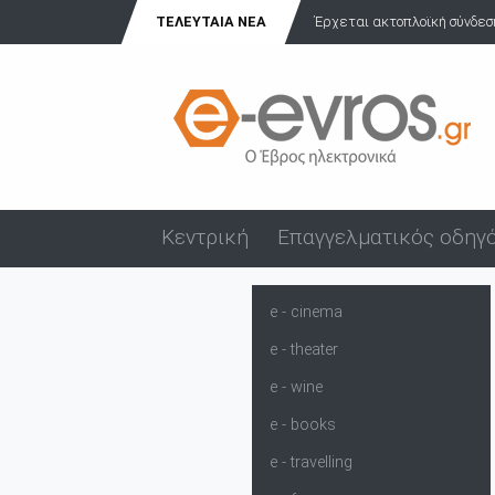
Έρχεται ακτοπλοϊκή σύνδεση από την Αίνο για Σαμοθράκη και Θά...
ΤΕΛΕΥΤΑΊΑ ΝΈΑ
Κεντρική
Επαγγελματικός οδηγ
e - cinema
e - theater
e - wine
e - books
e - travelling