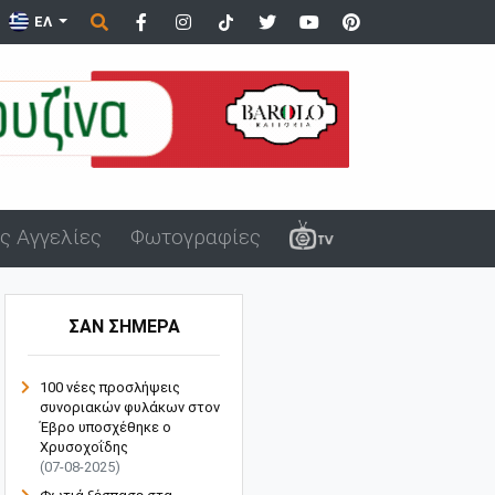
ου όργανα σε ανήλικα στον Άβ...
ΕΛ
ς Αγγελίες
Φωτογραφίες
ΣΑΝ ΣΗΜΕΡΑ
100 νέες προσλήψεις
συνοριακών φυλάκων στον
Έβρο υποσχέθηκε ο
Χρυσοχοΐδης
(07-08-2025)