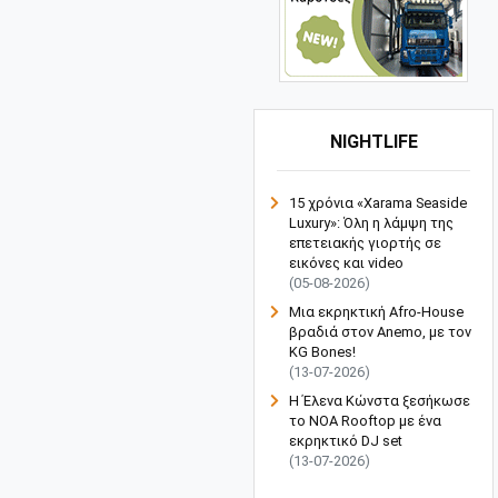
NIGHTLIFE
15 χρόνια «Xarama Seaside
Luxury»: Όλη η λάμψη της
επετειακής γιορτής σε
εικόνες και video
(05-08-2026)
Μια εκρηκτική Afro-House
βραδιά στον Anemo, με τον
KG Bones!
(13-07-2026)
Η Έλενα Κώνστα ξεσήκωσε
το NOA Rooftop με ένα
εκρηκτικό DJ set
(13-07-2026)