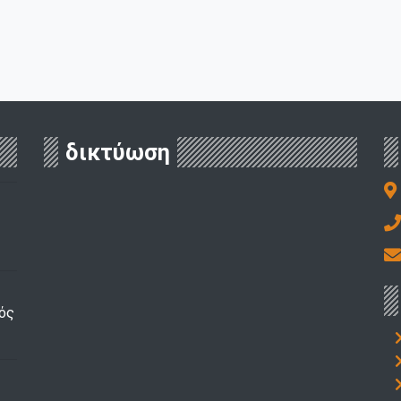
δικτύωση
ός