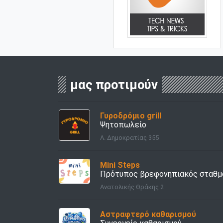
μας προτιμούν
Γυροδρόμιο grill
Ψητοπωλείο
Λ. Δημοκρατίας 355
Mini Steps
Πρότυπος βρεφονηπιακός σταθμ
Ανατολικής Θράκης 2
Αστραφτερό καθαρισμού