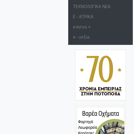
ΤΕΧΝΟΛΟΓΙΚΑ ΝΕΑ
Ε - ΑΤΡΙΚΑ
e-evros +
e - υεξία