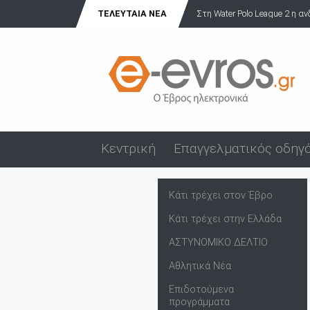
ΤΕΛΕΥΤΑΊΑ ΝΈΑ
Στη Water Polo League 2 η ανδρική
Κεντρική
Επαγγελματικός οδηγ
Κάτι τρέχει στον Έβρο
Κάτι τρέχει στην Ελλάδα
ΑΣΤΥΝΟΜΙΚΟ ΔΕΛΤΙΟ
Αθλητικά Νέα
Επιδοτούμενα
προγράμματα