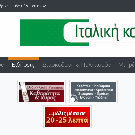
 ομάδα πόλο του ΝΟΑ!
Άνδρας επιδείκνυε τα γεννητικά τ
ός
Ειδήσεις
Διασκέδαση & Πολιτισμός
Μικρέ