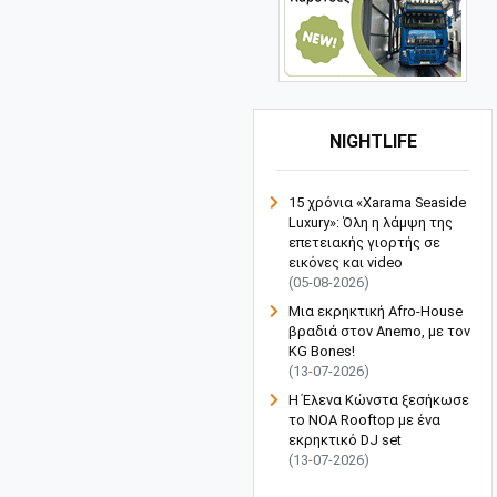
NIGHTLIFE
15 χρόνια «Xarama Seaside
Luxury»: Όλη η λάμψη της
επετειακής γιορτής σε
εικόνες και video
(05-08-2026)
Μια εκρηκτική Afro-House
βραδιά στον Anemo, με τον
KG Bones!
(13-07-2026)
Η Έλενα Κώνστα ξεσήκωσε
το NOA Rooftop με ένα
εκρηκτικό DJ set
(13-07-2026)