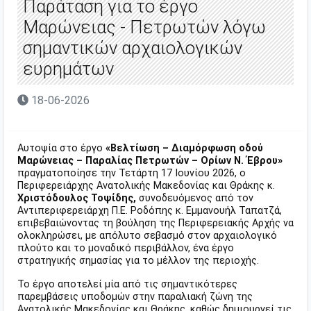
Παράταση για το έργο
Μαρώνειας - Πετρωτών λόγω
σημαντικών αρχαιολογικών
ευρημάτων
18-06-2026
Αυτοψία στο έργο
«Βελτίωση – Διαμόρφωση οδού
Μαρώνειας – Παραλίας Πετρωτών – Ορίων Ν. Έβρου»
πραγματοποίησε την Τετάρτη 17 Ιουνίου 2026, ο
Περιφερειάρχης Ανατολικής Μακεδονίας και Θράκης κ.
Χριστόδουλος Τοψίδης,
συνοδευόμενος από τον
Αντιπεριφερειάρχη Π.Ε. Ροδόπης κ. Εμμανουήλ Ταπατζά,
επιβεβαιώνοντας τη βούληση της Περιφερειακής Αρχής να
ολοκληρώσει, με απόλυτο σεβασμό στον αρχαιολογικό
πλούτο και το μοναδικό περιβάλλον, ένα έργο
στρατηγικής σημασίας για το μέλλον της περιοχής.
Το έργο αποτελεί μία από τις σημαντικότερες
παρεμβάσεις υποδομών στην παραλιακή ζώνη της
Ανατολικής Μακεδονίας και Θράκης, καθώς δημιουργεί τις