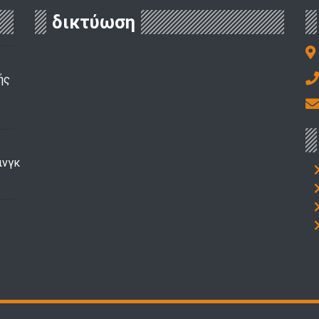
δικτύωση
ής
ινγκ