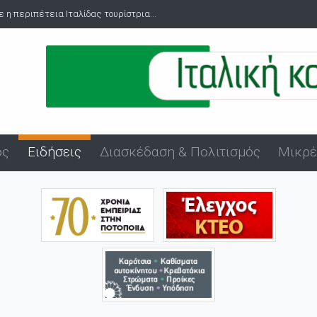
Πανήγυρη Αγίου Εύπλου στο λιμάνι της Αλεξανδρούπολης
ός
Ειδήσεις
Διασκέδαση & Πολιτισμός
Μικρέ