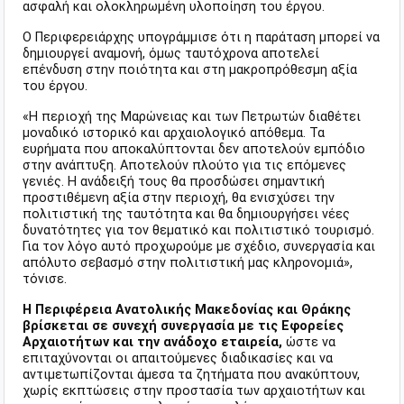
ασφαλή και ολοκληρωμένη υλοποίηση του έργου.
Ο Περιφερειάρχης υπογράμμισε ότι η παράταση μπορεί να
δημιουργεί αναμονή, όμως ταυτόχρονα αποτελεί
επένδυση στην ποιότητα και στη μακροπρόθεσμη αξία
του έργου.
«Η περιοχή της Μαρώνειας και των Πετρωτών διαθέτει
μοναδικό ιστορικό και αρχαιολογικό απόθεμα. Τα
ευρήματα που αποκαλύπτονται δεν αποτελούν εμπόδιο
στην ανάπτυξη. Αποτελούν πλούτο για τις επόμενες
γενιές. Η ανάδειξή τους θα προσδώσει σημαντική
προστιθέμενη αξία στην περιοχή, θα ενισχύσει την
πολιτιστική της ταυτότητα και θα δημιουργήσει νέες
δυνατότητες για τον θεματικό και πολιτιστικό τουρισμό.
Για τον λόγο αυτό προχωρούμε με σχέδιο, συνεργασία και
απόλυτο σεβασμό στην πολιτιστική μας κληρονομιά»,
τόνισε.
Η Περιφέρεια Ανατολικής Μακεδονίας και Θράκης
βρίσκεται σε συνεχή συνεργασία με τις Εφορείες
Αρχαιοτήτων και την ανάδοχο εταιρεία,
ώστε να
επιταχύνονται οι απαιτούμενες διαδικασίες και να
αντιμετωπίζονται άμεσα τα ζητήματα που ανακύπτουν,
χωρίς εκπτώσεις στην προστασία των αρχαιοτήτων και