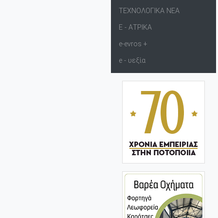
ΤΕΧΝΟΛΟΓΙΚΑ ΝΕΑ
Ε - ΑΤΡΙΚΑ
e-evros +
e - υεξία