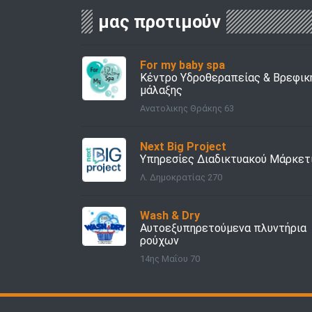
μας προτιμούν
For my baby spa
Kέντρο Υδροθεραπείας & Βρεφικ
μάλαξης
Ανατολικης Θράκης 63
Next Big Project
Υπηρεσίες Διαδικτυακού Μάρκετ
Λ. Δημοκρατίας 270
Wash & Dry
Αυτοεξυπηρετούμενα πλυντήρια
ρούχων
14ης Μαΐου 70