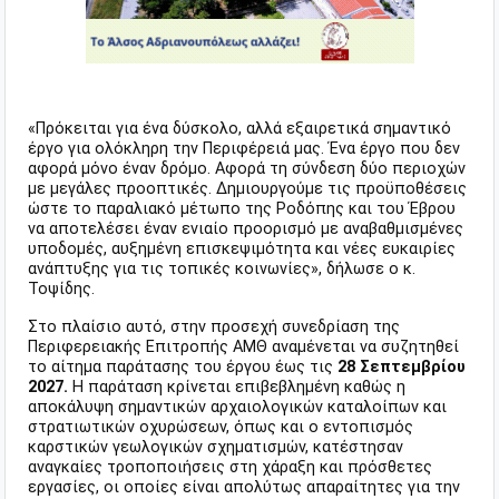
«Πρόκειται για ένα δύσκολο, αλλά εξαιρετικά σημαντικό
έργο για ολόκληρη την Περιφέρειά μας. Ένα έργο που δεν
αφορά μόνο έναν δρόμο. Αφορά τη σύνδεση δύο περιοχών
με μεγάλες προοπτικές. Δημιουργούμε τις προϋποθέσεις
ώστε το παραλιακό μέτωπο της Ροδόπης και του Έβρου
να αποτελέσει έναν ενιαίο προορισμό με αναβαθμισμένες
υποδομές, αυξημένη επισκεψιμότητα και νέες ευκαιρίες
ανάπτυξης για τις τοπικές κοινωνίες», δήλωσε ο κ.
Τοψίδης.
Στο πλαίσιο αυτό, στην προσεχή συνεδρίαση της
Περιφερειακής Επιτροπής ΑΜΘ αναμένεται να συζητηθεί
το αίτημα παράτασης του έργου έως τις
28 Σεπτεμβρίου
2027.
Η παράταση κρίνεται επιβεβλημένη καθώς η
αποκάλυψη σημαντικών αρχαιολογικών καταλοίπων και
στρατιωτικών οχυρώσεων, όπως και ο εντοπισμός
καρστικών γεωλογικών σχηματισμών, κατέστησαν
αναγκαίες τροποποιήσεις στη χάραξη και πρόσθετες
εργασίες, οι οποίες είναι απολύτως απαραίτητες για την