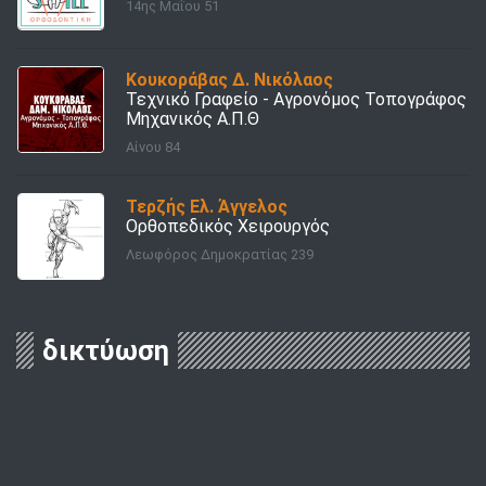
14ης Μαΐου 51
Κουκοράβας Δ. Νικόλαος
Τεχνικό Γραφείο - Αγρονόμος Τοπογράφος
Μηχανικός Α.Π.Θ
Αίνου 84
Τερζής Ελ. Άγγελος
Ορθοπεδικός Χειρουργός
Λεωφόρος Δημοκρατίας 239
δικτύωση