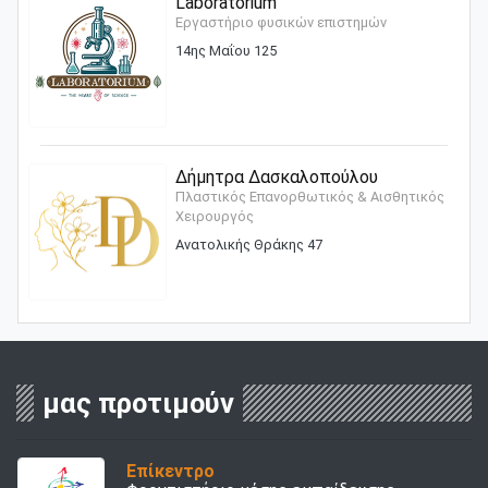
Laboratorium
Εργαστήριο φυσικών επιστημών
14ης Μαΐου 125
Δήμητρα Δασκαλοπούλου
Πλαστικός Επανορθωτικός & Αισθητικός
Χειρουργός
Ανατολικής Θράκης 47
μας προτιμούν
Επίκεντρο