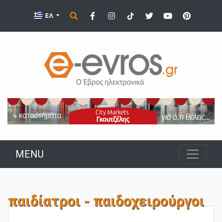
ΕΛ
MENU
παιδίατροι - παιδοχειρούργοι