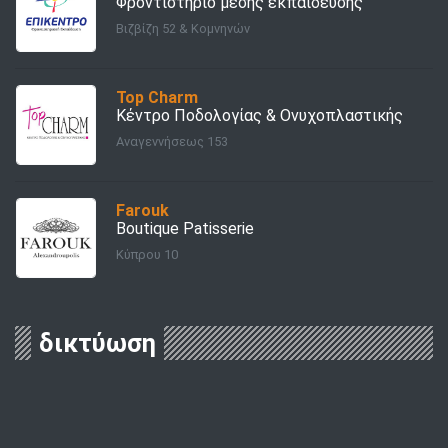
Φροντιστήριο μέσης εκπαίδευσης
Βιζβίζη 52 & Κομνηνών
Top Charm
Κέντρο Ποδολογίας & Ονυχοπλαστικής
Αναγεννήσεως 153
Farouk
Boutique Patisserie
Κύπρου 10
δικτύωση